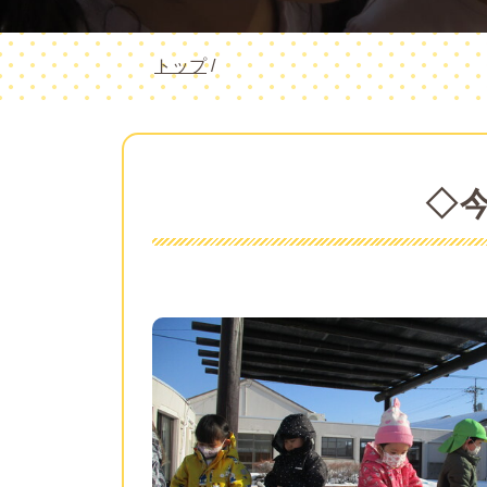
現
トップ
/
在
の
位
置：
◇