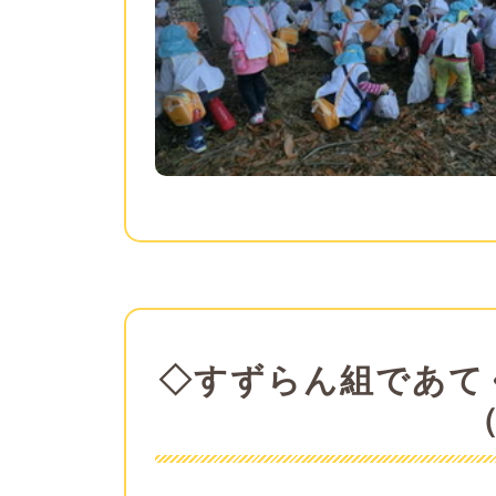
◇すずらん組であて
（