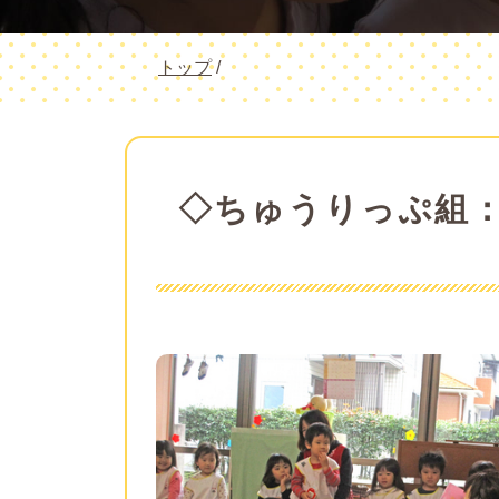
現
トップ
/
在
の
位
置：
◇ちゅうりっぷ組：