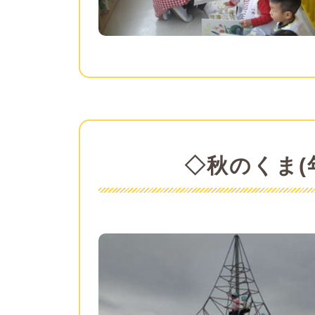
◇秋のくま(