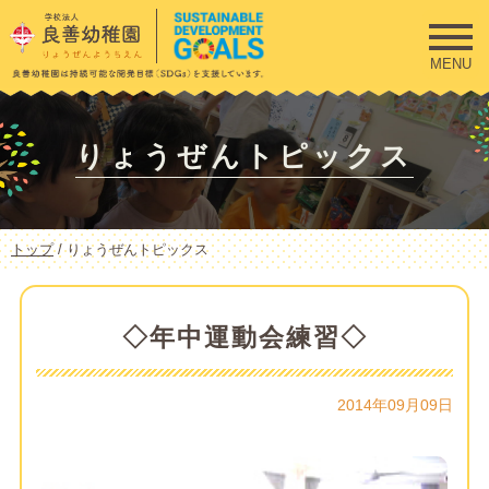
このページの本文へ
MENU
りょうぜんトピックス
現
トップ
/
りょうぜんトピックス
在
の
位
置：
◇年中運動会練習◇
2014年09月09日