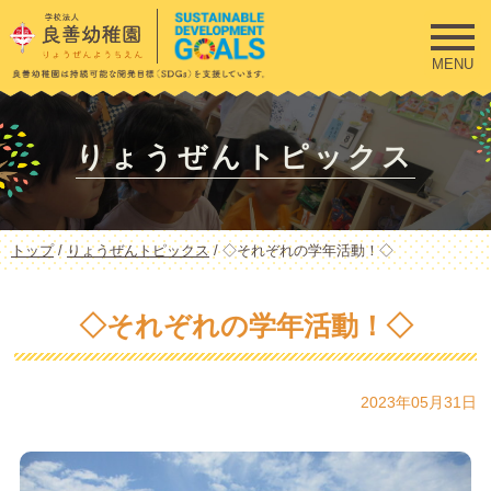
このページの本文へ
MENU
りょうぜんトピックス
現
トップ
/
りょうぜんトピックス
/
◇それぞれの学年活動！◇
在
の
位
◇それぞれの学年活動！◇
置：
2023年05月31日