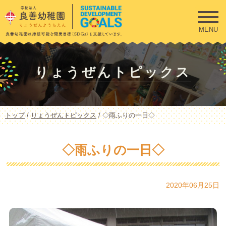
このページの本文へ
MENU
りょうぜんトピックス
現
トップ
/
りょうぜんトピックス
/
◇雨ふりの一日◇
在
の
位
◇雨ふりの一日◇
置：
2020年06月25日