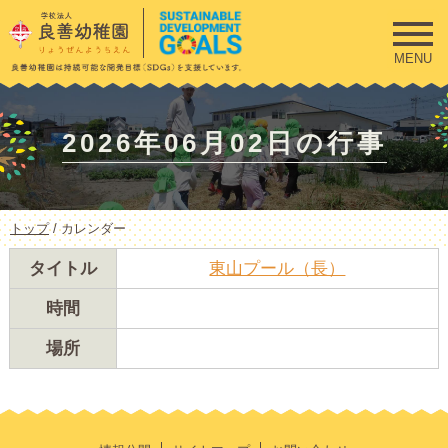
このページの本文へ
MENU
2026年06月02日の行事
現
トップ
/
カレンダー
在
の
タイトル
東山プール（長）
位
置：
時間
場所