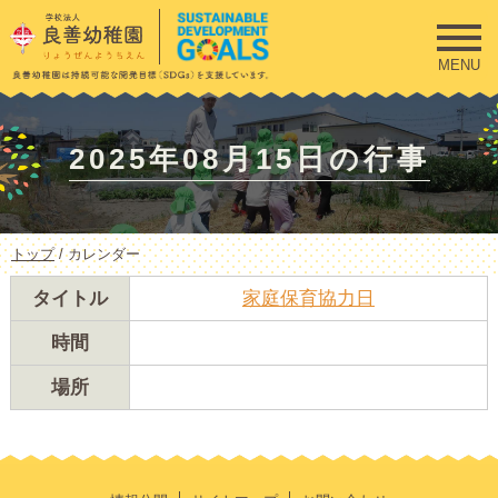
このページの本文へ
MENU
2025年08月15日の行事
現
トップ
/
カレンダー
在
の
タイトル
家庭保育協力日
位
置：
時間
場所