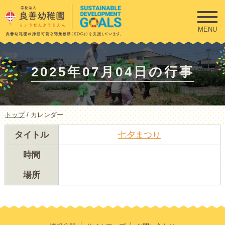
このページの本文へ
MENU
2025年07月04日の行事
現
トップ
/
カレンダー
在
の
タイトル
七夕まつり
位
置：
時間
場所