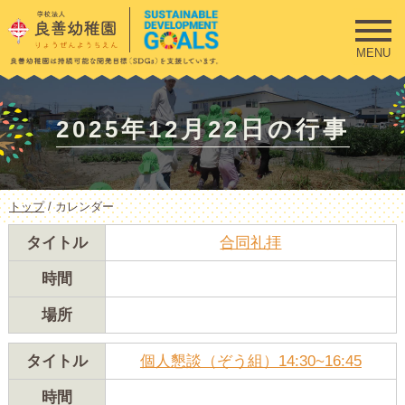
このページの本文へ
MENU
2025年12月22日の行事
現
トップ
/
カレンダー
在
の
タイトル
合同礼拝
位
置：
時間
場所
タイトル
個人懇談（ぞう組）14:30~16:45
時間